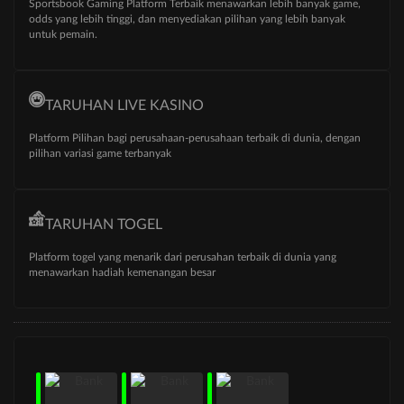
Sportsbook Gaming Platform Terbaik menawarkan lebih banyak game,
odds yang lebih tinggi, dan menyediakan pilihan yang lebih banyak
untuk pemain.
TARUHAN LIVE KASINO
Platform Pilihan bagi perusahaan-perusahaan terbaik di dunia, dengan
pilihan variasi game terbanyak
TARUHAN TOGEL
Platform togel yang menarik dari perusahan terbaik di dunia yang
menawarkan hadiah kemenangan besar