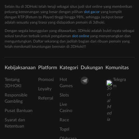
Selain itu di 3DHoki telah teruji sebagai situs judi slot online yang memberikan
peluang kemenangan yang besar dengan pilihan
slot gacor
yang komplit
dengan RTP (Return to Player) tinggi hingga 98%, sehingga Jackpot besar
adalah sesuatu yang biasa yang didapatkan pemain di 3dhoki.
Dengan segala keunggulan yang ditawarkan, 3DHoki adalah bukti nyata sebagai
solusi taruhan terbaik untuk pengalaman
slot online
yang menyenangkan dan
menguntungkan. Daftar sekarang dan jadilah bagian dari ribuan pemain yang
telah menikmati keuntungan bermain di 3DHoki!!!
Kebijaksanaan
Platform
Kategori
Dukungan
Komunitas
Tentang
Promosi
Hot
Telegra
3DHOKI
Games
m
Loyalty
Responsible
Slots
Referral
Gambling
Live
Pusat Bantuan
Casino
Syarat dan
Race
Ketentuan
Togel
Olahraga