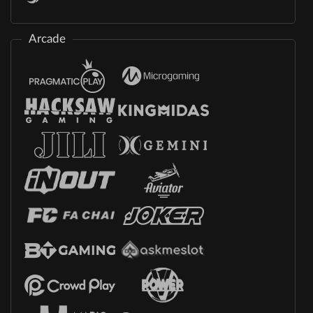
Arcade