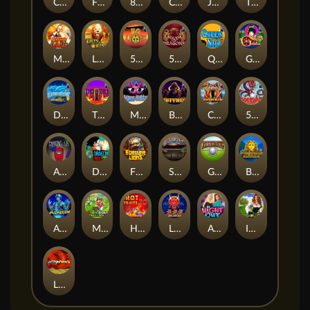
CRAZY 7
FUNKEY MONKEY
8 BALL SLOTS
CIRCUS
JIN QIAN WA
TRIPLE TWISTER
MIGHTY SPARTAN
LION KING
50 LIONS
50 DRAGONS
QUEEN OF THE NILE
GEISHA
DOLPHIN TREASURE
TIKI TORCH
MISS KITTY
BUFFALO
CHOY SUN DOA
5 DRAGONS
AMONG US
DRAGON BALL
FORTUNE LIONS
SILVER BULLET
GOLDEN TOUR
BOY KING
Aladdin Wishes
MARIO GOLF
HOT FRUITS 20
LONG LONG LONG
A NIGHT OUT
IRISH LUCK
LOTTO MADNESS