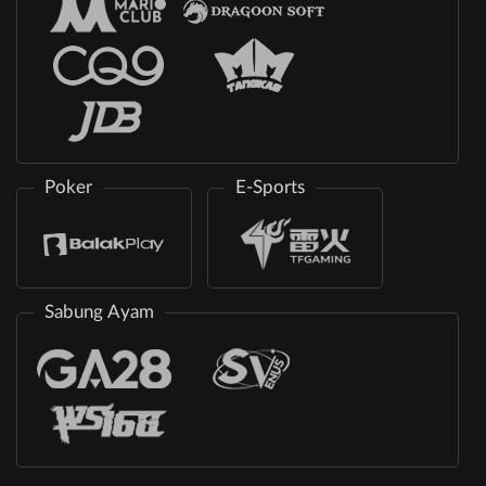
Poker
E-Sports
Sabung Ayam