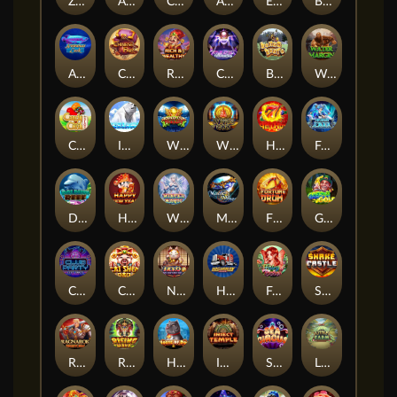
ZHAO CAI TONG ZHI
ARCHER
CUTE TIGER
Alice Wonderland
Excalibur Legend
BOBA BOBA
AROWANAS LUCK
Chinese Fair
RICH AND WEALTHY
Celestial Goddess
BONUS BEAR
WATER MARGIN
CANDY CRUSH
ICELAND
WORLD CUP FRENZY
Wings of God
HELL HOT 100
Frozen Joker
DOLPHIN REEF
HAPPY NEW YEAR
Winter Magic
Magic Wheel
FORTUNE DRUM
GREEN GOLD
Club Party
Cai Shen Do
Neko The Fortune Cat
HIGHWAY KING
Fairy of Riches
Snake Castle
RAGNAROK FIRE STORM
Rising Maya
House of Dog
Insect Temple
Sea Circus
Little Farm