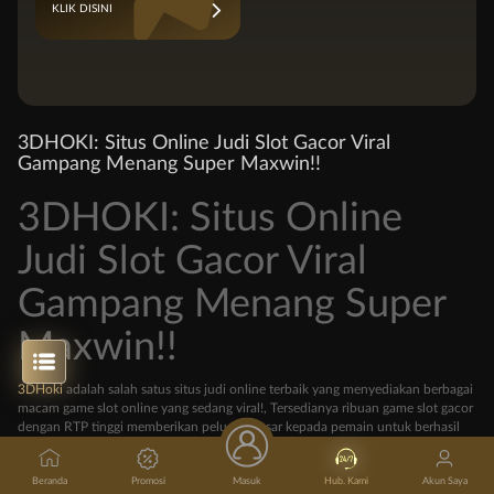
KLIK DISINI
3DHOKI: Situs Online Judi Slot Gacor Viral
Gampang Menang Super Maxwin!!
3DHOKI: Situs Online
Judi Slot Gacor Viral
Gampang Menang Super
Maxwin!!
3DHoki
adalah salah satus situs judi online terbaik yang menyediakan berbagai
macam game slot online yang sedang viral!, Tersedianya ribuan game slot gacor
dengan RTP tinggi memberikan peluang besar kepada pemain untuk berhasil
meraih kemenangan maxwin berkali-kali.
Alasan mengapa begitu banyak pemain memilih 3DHoki sebagai rekan taruhan
Beranda
Promosi
Masuk
Hub. Kami
Akun Saya