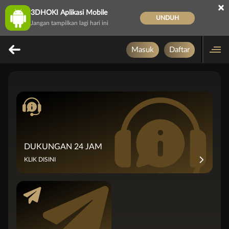
×
3DHOKI Aplikasi Mobile
UNDUH
Jangan tampilkan lagi hari ini
Masuk
Daftar
DUKUNGAN 24 JAM
KLIK DISINI