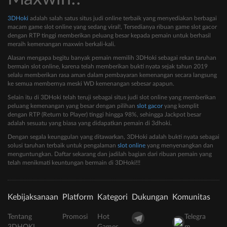
3DHoki
adalah salah satus situs judi online terbaik yang menyediakan berbagai
macam game slot online yang sedang viral!, Tersedianya ribuan game slot gacor
dengan RTP tinggi memberikan peluang besar kepada pemain untuk berhasil
meraih kemenangan maxwin berkali-kali.
Alasan mengapa begitu banyak pemain memilih 3DHoki sebagai rekan taruhan
bermain slot online, karena telah memberikan bukti nyata sejak tahun 2019
selalu memberikan rasa aman dalam pembayaran kemenangan secara langsung
ke semua membernya meski WD kemenangan sebesar apapun.
Selain itu di 3DHoki telah teruji sebagai situs judi slot online yang memberikan
peluang kemenangan yang besar dengan pilihan
slot gacor
yang komplit
dengan RTP (Return to Player) tinggi hingga 98%, sehingga Jackpot besar
adalah sesuatu yang biasa yang didapatkan pemain di 3dhoki.
Dengan segala keunggulan yang ditawarkan, 3DHoki adalah bukti nyata sebagai
solusi taruhan terbaik untuk pengalaman
slot online
yang menyenangkan dan
menguntungkan. Daftar sekarang dan jadilah bagian dari ribuan pemain yang
telah menikmati keuntungan bermain di 3DHoki!!!
Kebijaksanaan
Platform
Kategori
Dukungan
Komunitas
Tentang
Promosi
Hot
Telegra