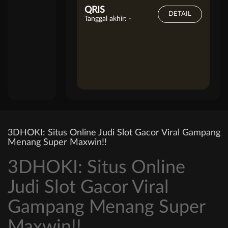
QRIS
DETAIL
Tanggal akhir:
-
3DHOKI: Situs Online Judi Slot Gacor Viral Gampang
Menang Super Maxwin!!
3DHOKI: Situs Online
Judi Slot Gacor Viral
Gampang Menang Super
Maxwin!!