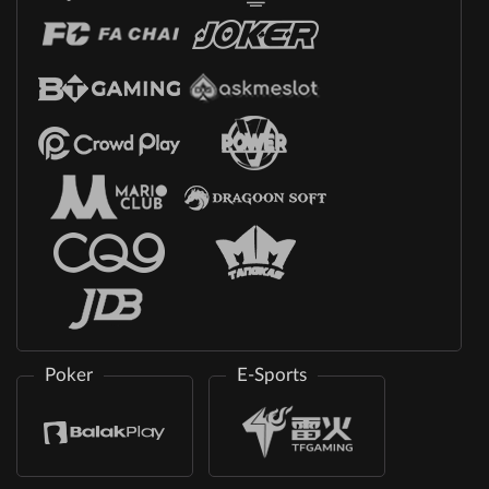
Poker
E-Sports