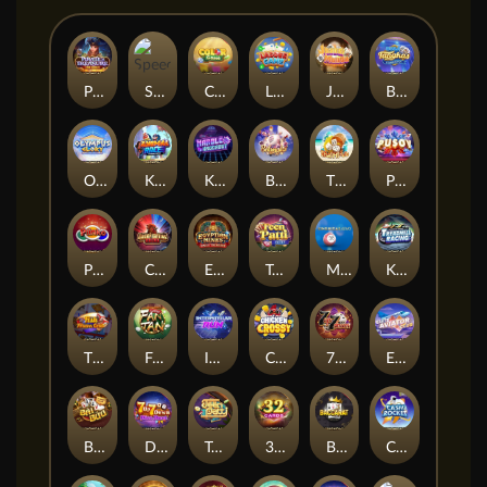
Pirate's Tresure
Speedy Andar Bahar
Colour Game
Ladder Game
Jhandi Munda
Bola Tangkas
Olympus Glory
KM Virtual Animal Race
KM Marble Knockout
Belangkai 2
Thai Hi Lo 2
Pusoy
Plinko
Cockfighting Arena
Egyptian Mines
Teen Patti Blitz
Max Keno
KM Virtual Treadmill Racing
Thai Fish Prawn Crab
Fan Tan Classic
Interstellar Run
Chicken Crossy
7 Up 7 Down Rush
Elite Aviator Club
Bai Buu
Dice Duet
Teen Patti
32 Cards
Baccarat
Cash Rocket