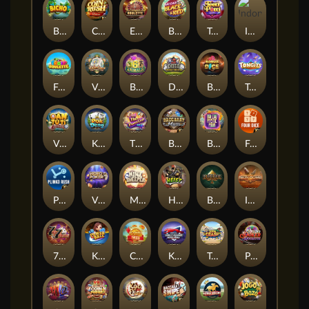
Bicho
Coin Rush Deluxe
European Roulette
Bai Cao Black & Red
Teen Patti Versus
Indonesian Animal Dice
Fruit Roulette
Vietnam Fish Prawn Crab
Burmese 6 Animals
Dota Hi-Lo
Bonus Dice
Tongits
Vietnam Rock Paper Scissors
Kingmaker Pok Deng
Thai Fish Prawn Crab GO!
Baccarat: Multi
Bai Cao Mystic Four
Four Dice
Plinko Rush
Video Poker
Minesweeper
Heist
Blackjack
Iron Dome
7 Up 7 Down
KM Power Ball
Coin Toss
KM Virtual Greyhound Racing
Toon Crash
Poker Roulette