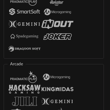
Arcade