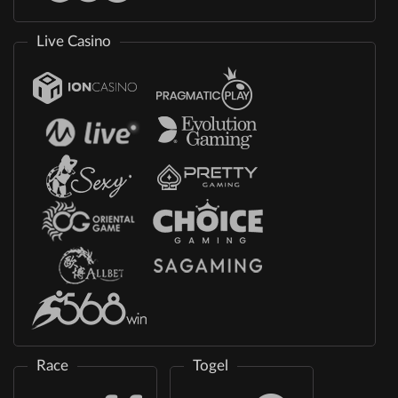
Live Casino
Race
Togel