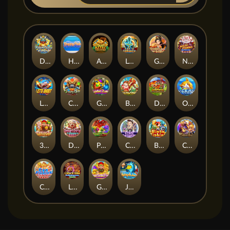
Dragon Palace Fishing
Happy Fish
Aztec Treasure
Let's Enhance
Goddess or Crash
Ninja Fishing
Let's Shoot
Crazy Orb
Golden Zuma
Big Hammer
Dino Hunter
Ocean Lord
3 Gods Fishing
Dessert Party
Plants vs. Dinos
Crazy Bartender
Bingo Fishing
Conqueror's Treasure
Cat Fishing
Lion's Orb
Gods Slash Fish
Jump & Jump