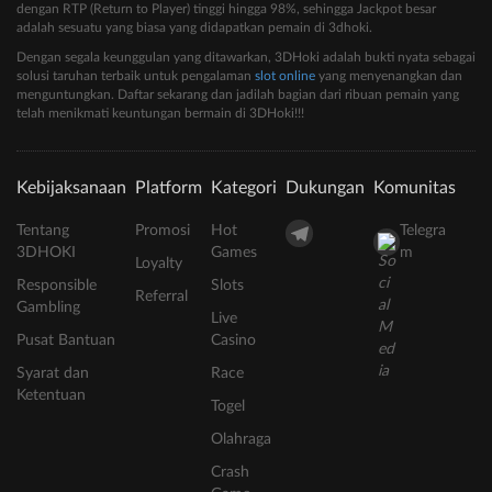
dengan RTP (Return to Player) tinggi hingga 98%, sehingga Jackpot besar
adalah sesuatu yang biasa yang didapatkan pemain di 3dhoki.
Dengan segala keunggulan yang ditawarkan, 3DHoki adalah bukti nyata sebagai
solusi taruhan terbaik untuk pengalaman
slot online
yang menyenangkan dan
menguntungkan. Daftar sekarang dan jadilah bagian dari ribuan pemain yang
telah menikmati keuntungan bermain di 3DHoki!!!
Kebijaksanaan
Platform
Kategori
Dukungan
Komunitas
Tentang
Promosi
Hot
Telegra
3DHOKI
Games
m
Loyalty
Responsible
Slots
Referral
Gambling
Live
Pusat Bantuan
Casino
Syarat dan
Race
Ketentuan
Togel
Olahraga
Crash