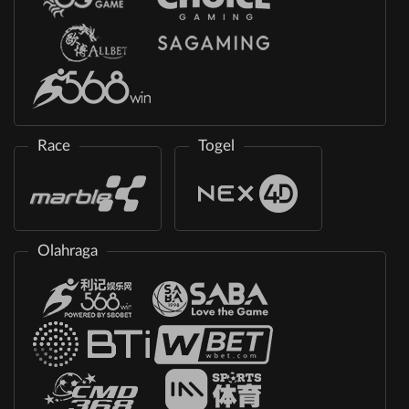
Race
Togel
Olahraga