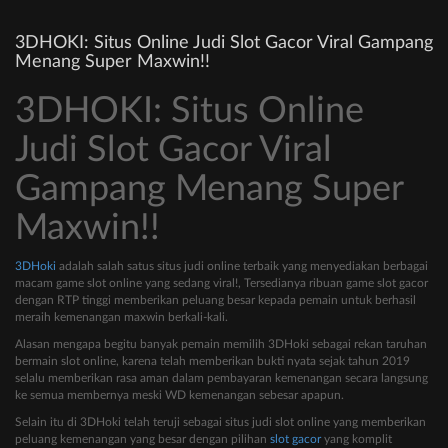
3DHOKI: Situs Online Judi Slot Gacor Viral Gampang
Menang Super Maxwin!!
3DHOKI: Situs Online
Judi Slot Gacor Viral
Gampang Menang Super
Maxwin!!
3DHoki
adalah salah satus situs judi online terbaik yang menyediakan berbagai
macam game slot online yang sedang viral!, Tersedianya ribuan game slot gacor
dengan RTP tinggi memberikan peluang besar kepada pemain untuk berhasil
meraih kemenangan maxwin berkali-kali.
Alasan mengapa begitu banyak pemain memilih 3DHoki sebagai rekan taruhan
bermain slot online, karena telah memberikan bukti nyata sejak tahun 2019
selalu memberikan rasa aman dalam pembayaran kemenangan secara langsung
ke semua membernya meski WD kemenangan sebesar apapun.
Selain itu di 3DHoki telah teruji sebagai situs judi slot online yang memberikan
peluang kemenangan yang besar dengan pilihan
slot gacor
yang komplit