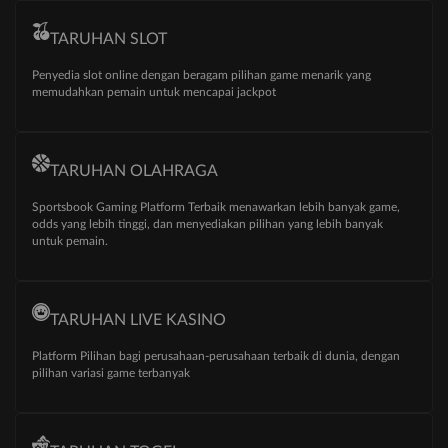
TARUHAN SLOT
Penyedia slot online dengan beragam pilihan game menarik yang
memudahkan pemain untuk mencapai jackpot
TARUHAN OLAHRAGA
Sportsbook Gaming Platform Terbaik menawarkan lebih banyak game,
odds yang lebih tinggi, dan menyediakan pilihan yang lebih banyak
untuk pemain.
TARUHAN LIVE KASINO
Platform Pilihan bagi perusahaan-perusahaan terbaik di dunia, dengan
pilihan variasi game terbanyak