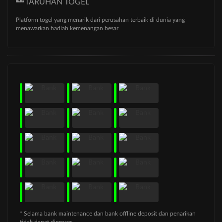
TARUHAN TOGEL
Platform togel yang menarik dari perusahan terbaik di dunia yang
menawarkan hadiah kemenangan besar
* Selama bank maintenance dan bank offline deposit dan penarikan
tidak dapat diproses