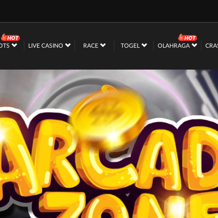
OTS
LIVE CASINO
RACE
TOGEL
OLAHRAGA
CRA