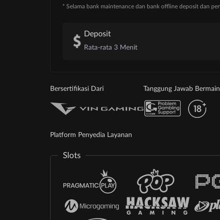
* Selama bank maintenance dan bank offline deposit dan pen
Deposit
Rata-rata 3 Menit
Bersertifikasi Dari
Tanggung Jawab Bermain
Platform Penyedia Layanan
Slots