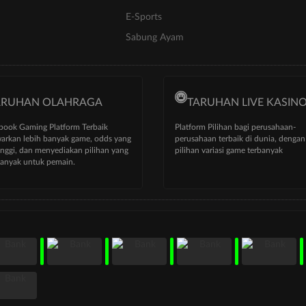
E-Sports
Sabung Ayam
ARUHAN OLAHRAGA
TARUHAN LIVE KASIN
book Gaming Platform Terbaik
Platform Pilihan bagi perusahaan-
rkan lebih banyak game, odds yang
perusahaan terbaik di dunia, dengan
tinggi, dan menyediakan pilihan yang
pilihan variasi game terbanyak
banyak untuk pemain.