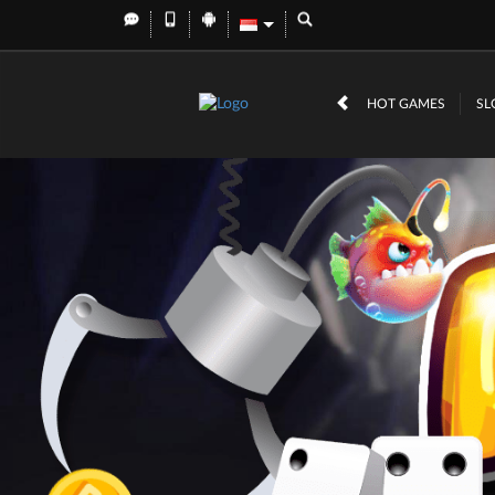
HOT GAMES
SL