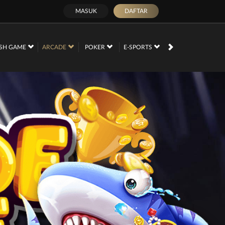
MASUK
DAFTAR
SH GAME
ARCADE
POKER
E-SPORTS
SABUNG AYAM