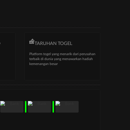
O
TARUHAN TOGEL
Platform togel yang menarik dari perusahan
terbaik di dunia yang menawarkan hadiah
kemenangan besar