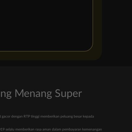
pang Menang Super
lot gacor dengan RTP tinggi memberikan peluang besar kepada
n 2019 selalu memberikan rasa aman dalam pembayaran kemenangan