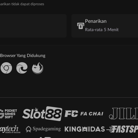
arikan tidak dapat diproses
Penarikan
Rata-rata 5 Menit
Browser Yang Didukung